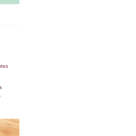
ntes
s
.