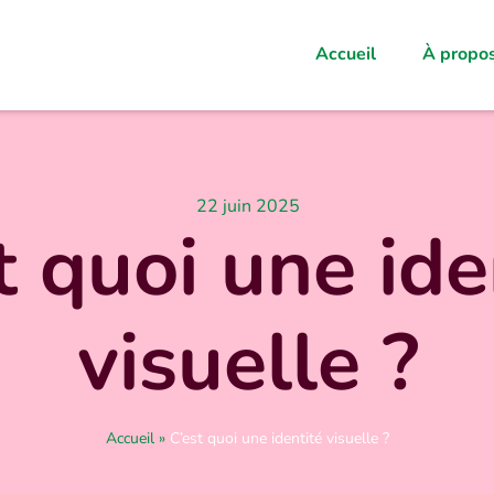
Accueil
À propo
22 juin 2025
t quoi une ide
visuelle ?
Accueil
»
C’est quoi une identité visuelle ?