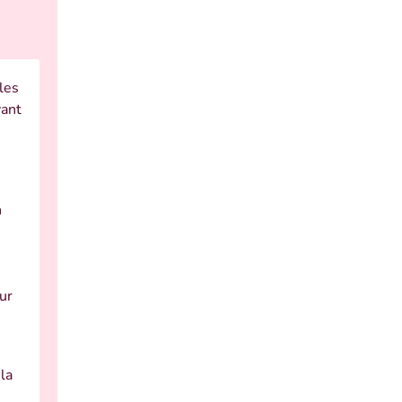
les
vant
n
our
la