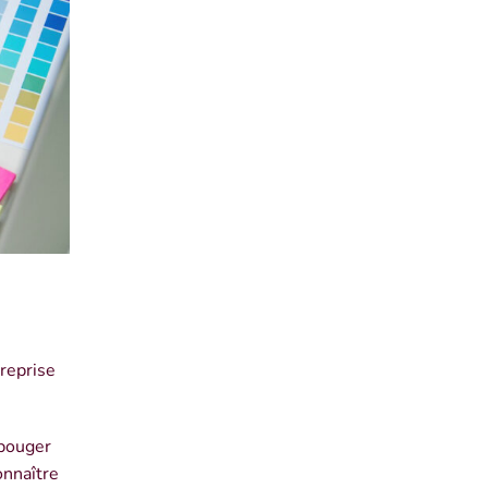
treprise
 bouger
onnaître