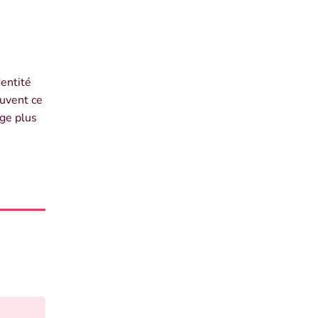
dentité
ouvent ce
age plus